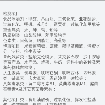
检测项目
食品添加剂：甲醛、吊白块、二氧化硫、亚硝酸盐、
过氧化氢、明矾、苏丹红、罂粟壳、过氧化苯甲酰等
重金属类：汞、砷、镉、铅等
防腐剂类：山梨酸钾、苯甲酸钠等
色素类：日落黄、胭脂红、亮蓝等
蜂蜜项目：果糖葡萄糖、蔗糖、羟甲基糠醛、蜂蜜水
分、淀粉、抗生素等
兽药残留类：盐酸克伦特罗、莱克多巴胺、沙丁胺醇
等畜产品、水产品、蜂蜜、牛奶、饲料中的各种激素
和药物残留检测；
抗生素类：氯霉素、呋喃它酮、呋喃西林、四环素
类、链霉素、庆大霉素、恩诺沙星、磺胺等；
真菌毒素类：黄曲霉毒素B1、黄曲霉毒素M1、赭曲
霉毒素A及其它真菌毒素类；
其他项目类：食用油酸价、过氧化值、挥发性盐基
氮、细菌毒素、组胺、农药残留等。